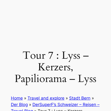
Tour 7 : Lyss –
Kerzers,
Papiliorama – Lyss
Home
»
Travel and explore
»
Stadt Bern
»
Der Blog
»
DerSuperF’s Schweizer – Reisen –