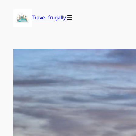
Skip
to
Travel frugally
content